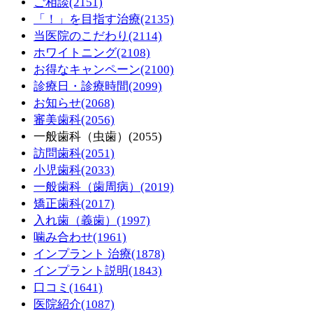
ご相談
(2151)
「！」を目指す治療
(2135)
当医院のこだわり
(2114)
ホワイトニング
(2108)
お得なキャンペーン
(2100)
診療日・診療時間
(2099)
お知らせ
(2068)
審美歯科
(2056)
一般歯科（虫歯）
(2055)
訪問歯科
(2051)
小児歯科
(2033)
一般歯科（歯周病）
(2019)
矯正歯科
(2017)
入れ歯（義歯）
(1997)
噛み合わせ
(1961)
インプラント 治療
(1878)
インプラント説明
(1843)
口コミ
(1641)
医院紹介
(1087)