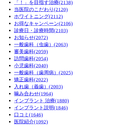
「！」を目指す治療
(2138)
当医院のこだわり
(2120)
ホワイトニング
(2112)
お得なキャンペーン
(2106)
診療日・診療時間
(2103)
お知らせ
(2072)
一般歯科（虫歯）
(2063)
審美歯科
(2059)
訪問歯科
(2054)
小児歯科
(2040)
一般歯科（歯周病）
(2025)
矯正歯科
(2022)
入れ歯（義歯）
(2003)
噛み合わせ
(1964)
インプラント 治療
(1880)
インプラント説明
(1846)
口コミ
(1646)
医院紹介
(1092)