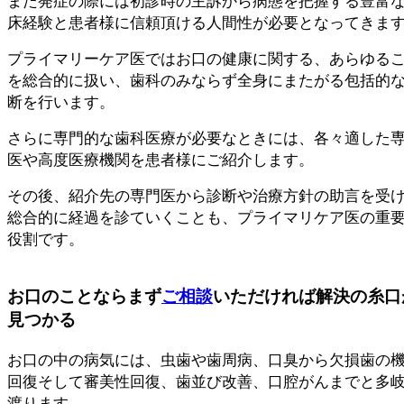
また発症の際には初診時の主訴から病態を把握する豊富
床経験と患者様に信頼頂ける人間性が必要となってきま
プライマリーケア医ではお口の健康に関する、あらゆる
を総合的に扱い、歯科のみならず全身にまたがる包括的
断を行います。
さらに専門的な歯科医療が必要なときには、各々適した
医や高度医療機関を患者様にご紹介します。
その後、紹介先の専門医から診断や治療方針の助言を受
総合的に経過を診ていくことも、プライマリケア医の重
役割です。
お口のことならまず
ご相談
いただければ解決の糸口
見つかる
お口の中の病気には、虫歯や歯周病、口臭から欠損歯の
回復そして審美性回復、歯並び改善、口腔がんまでと多
渡ります。